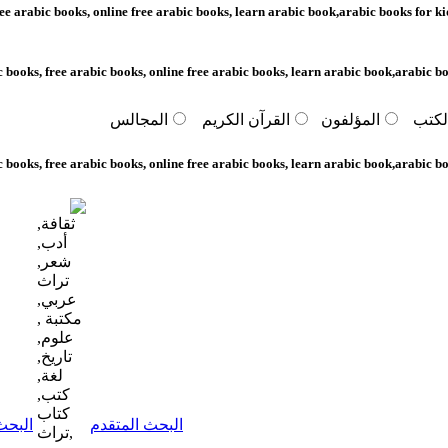
arabic book,arabic books for
scientific
kids,electronic
village,mohammed suwaidi,
abudhabi books, uae books,
كتب عربية على الانترنت ,
arabic books
arabic book, free arabic
books, online free arabic
books, arabic book, scientific
resources for arabic books,
free arabic books, online free
arabic books, learn arabic
book,arabic books for
kids,electronic
village,mohammed suwaidi,
abudhabi books, uae books,
arabic books,الوراق مكتبة
الوراق - الورّاق - تطبيق الوراق -
تطبيق كتب الوراق - كتب - مكتبة
- كتب الكترونية - موسوعة -
موسوعات -
البحث في لسان العرب
أكثر الكتب قراءة
إرشادات البحث