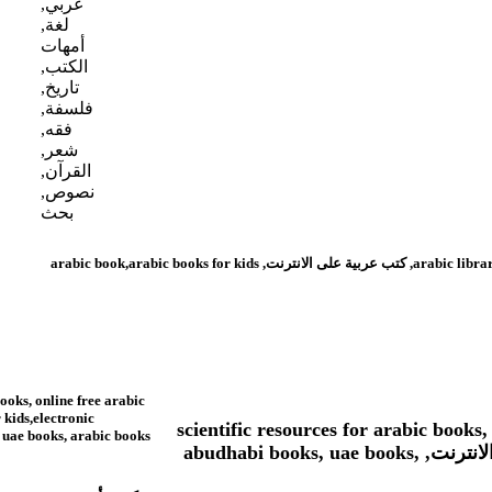
scientific resources for arabic
books, free arabic books,
online free arabic books, learn
arabic book,arabic books for
kids,electronic
village,mohammed suwaidi,
abudhabi books, uae books,
كتب عربية على الانترنت ,
arabic books
الكتاب
القراءات
ألف ليلة
1334870
وليلة
تعطير الأنام
1044292
في تفسير
الأحلام
الفتوحات
741342
المكية
لسان
639877
scientific resources f
العرب
books, learn 
منتخب
village,mohammed suwaidi, abudhabi books, uae books, arabic books , كتب
الكلام في
551606
تفسير