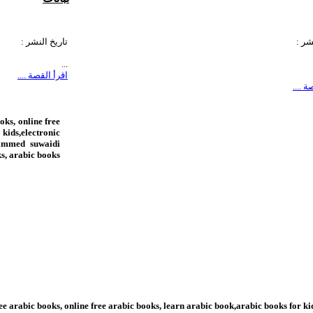
scientific resources fo
arabic books, learn a
village,mohammed suwaidi, كتب عربية على الانترنت , abudhabi
scientific