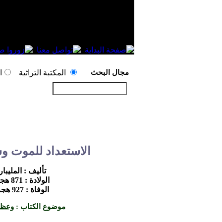
مجال البحث
المكتبة التراثية
ا
الاستعداد للموت وس
تأليف : المليبا
الولادة : 871 هجرية
الوفاة : 927 هجرية
موضوع الكتاب :
وعظ 