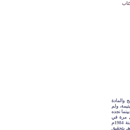
تاب
ج والمادة
تيمة، ولم
ينما نجده
ل مرة في
القسطنطينية سنة 1302هـ في مجموعة (التحفة البهية) الرسالة الثامنة عشرة، وطبع مؤخراً في القاهرة سنة 1984م
بتحقيق د. النبوي عبد الواحد شعلان وفي دمشق سنة 1987م بتحقيق عبد المعين ملوحي. وفي القاهرة 1405هـ بتحقيق