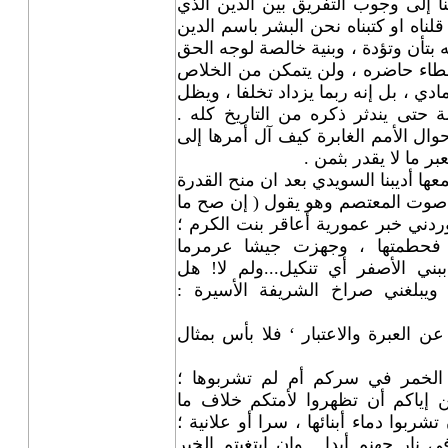
إلى وجوب التفريق بين الدين الذي
قلناه او كتبناه نحن البشر باسم الدين
بتأن وتؤدة ، وبنية خالصة لوجه الحق
طاء حاضره ، ولن يتمكن من الخلاص
ي ، بل إنه ربما يزداد تخلفا ، ويظل
 حتى يندثر ذكره من التاريخ كله .
وال الأمم الغابرة كيف آل أمرها إلى
بر ما لا يقدر بثمن .
ا أديبنا السويدي بعد ان منح القدرة
صوت المعتصم وهو يقول ( إن صح ما
وردني خبر عمورية أعاقر بنت الكرم ؛
 فحطمتها ، وجهزت جيشا عرمرما
ي الأصفر أي تنكيل...ولم لا! هل
بلغني صراخ الشريفة الأسيرة :
 عن العبرة والاعتبار ‘ فلا بأس بمثال
تم الخمر في سركم أم لم تشربوها ؛
ن إياكم أن تظهروا لأمتكم خلاف ما
شربوا دماء أبنائها ، سرا أو علانية ؛
 نار جهنم أبدا . وإن ابتغيتم الخير