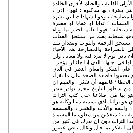
لأولى الفانية ، والحياة الأخرى الخالدة
لتي يعترف بها ساكنوه ؛ فهو ، إذن ،
والمصارحة ، وهو الشهادات التي يشهد
الحساب ؛ ثوابا او عقابا او مغفرة
سبحانه ؛ فهو العليم الخبير بما وراء
وهو سبحانه يعلم من يستحق العقاب
 يستحق الرحمة والثواب ومقدار تلك
لى بالصراحة والمصارحة هم الأحياء
ن يأتي يوم لا مرد فيه ولا معاد ، ولن
لها في اجلها ، الذي إذا جاء لن يؤخر .
نا على التفكر وإمعان النظر في الذي
ام نحسبها قاطعة الصحة على ما نقرأ،
الخطأ ‘ فالمهم أن نفكر ، والمهم ان
 من سطور التاريخ مجرد نوادر نتندر
تع بها من اطلاعنا على كتب التراث
 هو تراثنا الذي نسميه دينيا وكأنه هو
 واللغة والأدب والشعر ، والفلسفة
رية به ؛ متخذين من معلوماتنا المسماة
هذا التراث دون ان ندرك في كثير من
 إلى التفكر بما قيل ويقال ، في عصور