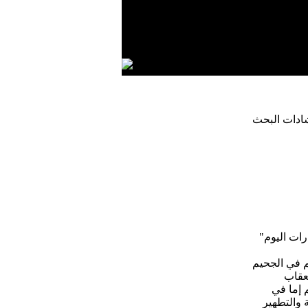
القرآن
أدلة الإستخدام
رحلات سندباد
ادات البحث
رات اليوم"
م في الجحيم
لعقاب
م إما في
 والتطهير