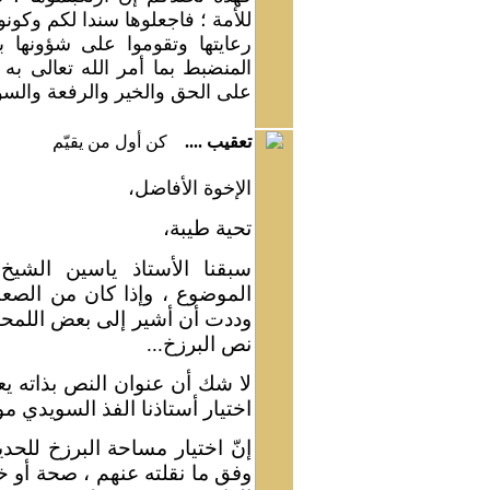
للأمة ؛ فاجعلوها سندا لكم وكونوا 
رعايتها وتقوموا على شؤونها ب
المنضبط بما أمر الله تعالى به ،
على الحق والخير والرفعة والسؤ
تعقيب ....
كن أول من يقيّم
ا
لإخوة الأفاضل،
تحية طيبة،
سبقنا الأستاذ ياسين الشي
الموضوع ، وإذا كان من الصعب
وددت أن أشير إلى بعض اللمح
نص البرزخ
...
لا شك أن عنوان النص بذاته يعد
اختيار أستاذنا الفذ السويدي م
إنّ اختيار مساحة البرزخ للحد
وفق ما نقلته عنهم ، صحة أو خط