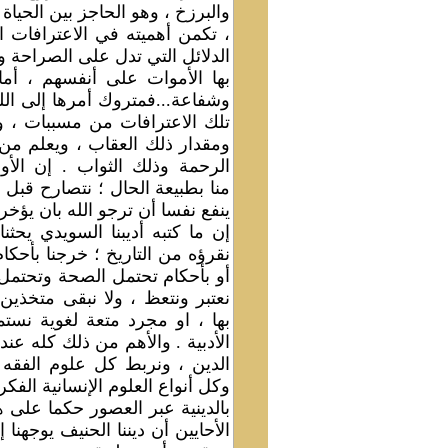
والبرزخ ، وهو الحاجز بين الحياة ا
، تكمن أهميته في الاعترافات ا
الدلائل التي تدل على الصراحة 
بها الأموات على أنفسهم ، أما 
وشفاعة...فمتروك أمرها إلى الله 
تلك الاعترافات من مسببات ، 
ومقدار ذلك العقاب ، ويعلم من
الرحمة وذلك الثواب . إن الأو
منا بطبيعة الحال ؛ نتصارح قبل ا
ينفع نفسا أن ترجو الله بان يؤخر 
إن ما كتبه أديبنا السويدي يحث
نقرؤه من التاريخ ؛ خرجنا بأحك
أو بأحكام تحتمل الصحة وتحتمل 
نعتبر ونتعظ ، ولا نبقى متخذين
بها ، او مجرد متعة لغوية نستم
الأدبية . والأهم من ذلك كله عندي
الدين ، ونربط كل علوم الفقه ،
وكل أنواع العلوم الإنسانية الفك
بالدينية عبر العصور حكما على 
الأحايين أن ديننا الحنيف يوجهنا