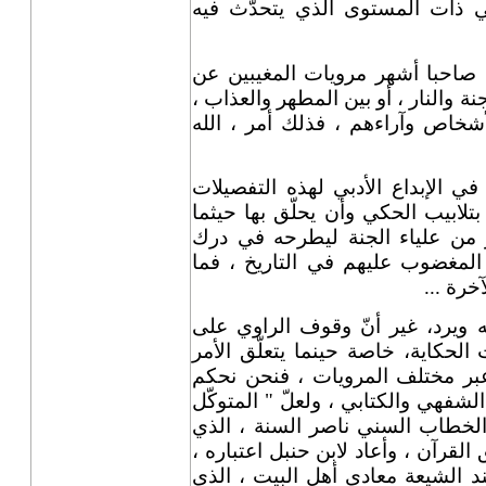
 ذات المستوى الذي يتحدّث فيه
 صاحبا أشهر مرويات المغيبين عن
جنة والنار ، أو بين المطهر والعذاب ،
شخاص وآراءهم ، فذلك أمر ، الله
ة في الإبداع الأدبي لهذه التفصيلات
 بتلابيب الحكي وأن يحلّق بها حيثما
 من علياء الجنة ليطرحه في درك
 المغضوب عليهم في التاريخ ، فما
خرة ...
 ويرد، غير أنّ وقوف الراوي على
حكاية، خاصة حينما يتعلّق الأمر
ر مختلف المرويات ، فنحن نحكم
شفهي والكتابي ، ولعلّ " المتوكّل
 الخطاب السني ناصر السنة ، الذي
رآن ، وأعاد لابن حنبل اعتباره ،
 الشيعة معادي أهل البيت ، الذي