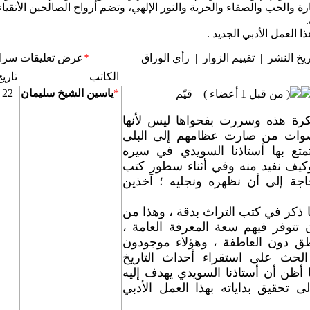
 والحب والصفاء والحرية والنور الإلهي، وتضم أرواح الصالحين الأتقياء ا
العمل الأدبي الجديد .
ريخ النشر
|
تقييم الزوار
|
رأي الوراق
*
عرض تعليقات سراة
الكاتب
تاري
*
ياسين الشيخ سليمان
22 - يناير - 2009
( من قبل 1 أعضاء )
قيّم
كرة هذه وسررت بفحواها ليس لأنها
صوات من صارت عظامهم إلى البلى
متع بها أستاذنا السويدي في سيره
وكيف نفيد منه وفي أثناء سطور كتب
حاجة إلى أن نظهره ونجليه ؛ آخذين
ا ذكر في كتب التراث بدقة ، وهذا من
تتوفر فيهم سعة المعرفة العامة ،
طق دون العاطفة ، وهؤلاء موجودون
 الحث على استقراء أحداث التاريخ
ا أظن أن أستاذنا السويدي يهدف إليه
 تحقيق بداياته بهذا العمل الأدبي