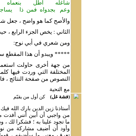
شاغله أطل بنعماه 
وعم بجدواه فمن ذا
يساجل
والأصح كما هو واضح ، جعل شاغ
الثاني : يخص الجزء الرابع ، حي
ومن شعري في أبي نوح:
*****
ويبدو أن هذا المقطع س
من جهة أخرى حاولت استعما
المختلفة التي وردت فيها كلمة 
النصوص من صفحة النتائج ، فالر
مع التحية
(فشة غل)
كن أول من يقيّم
أستاذنا زين الدين بارك الله فيك 
من واجبي أن أبين أنني أفدت م
ما تجود علينا به ؛ فشكرا لك ، ودع
وأود أن أضيف مشاركة من نو
تعرف معنى ما سأضيفه ، فهول