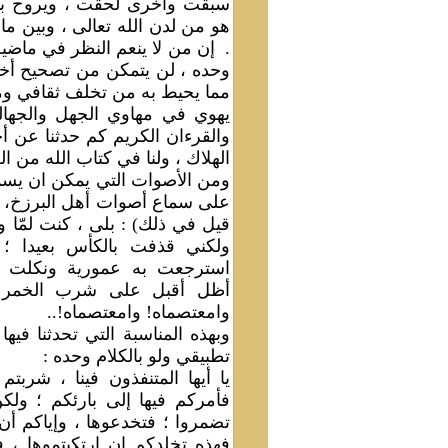
سبقت وأخرى لحقت ، ويروح بنا 
هو من لدن الله تعالى ، وبين ما 
.
إن من لا ينعم النظر في ماضيه 
وحده ، لن يتمكن من تصحيح أخ
مما يحيط به من تخلف ثقافي وماد
يهوي في مهاوي الجهل والجهالة
والقرءان الكريم كم حدثنا عن أح
الهلاك ، ولنا في كتاب الله من الع
ومن الأصوات التي يمكن ان يسمعه
على سماع أصوات أهل البرزخ، 
قيل في ذلك) : بلى ، كنت لمّا 
ولكني قذفت بالكأس بعيدا ؛
استرجعت به عمورية ونكلت ببن
أظل أقبل على شرب الخمر وي
وامعتصماه! وامعتصماه!..
وبهذه المناسبة التي تحدثنا فيها
تطبيقي ولو بالكلام وحده :
يا أيها المتنفذون فينا ، شرب
فأمركم فيها إلى بارئكم ؛ ولك
تضمروا ؛ فتخدعوها ، وإياكم أن ت
فهذه تخلدكم إن ارتكبتموها ، في