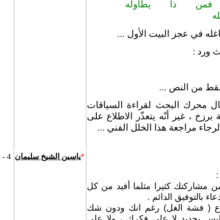
فمن ذا يطاوله
ه
له في عجز البيت الأول ...
ث ورد :
قط من النص ...
ل محرك البحث لقراءة السياقات
برزخ ، غير أنّه يتعذّر الاطلاع على
جاء مراجعة هذا الخلل الفني ...
*
ياسين الشيخ سليمان
4 - مارس - 2009
:
ن مشاركتك كثيرا مثلما أفيد من كل
اء بالتوفيق الدائم .
ع ( فشة الغل) رغم انك ودون شك
يس بجديد لا على فكرك ، ولا على