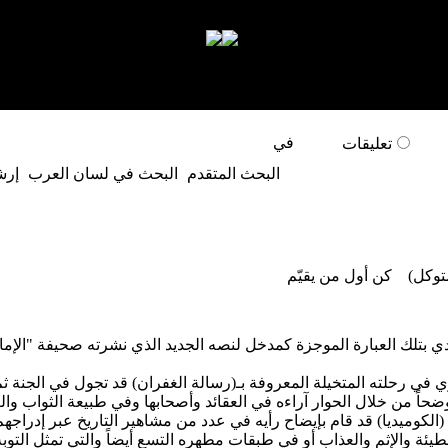
المكتبة التراثية
المكتبة المحققة
مجالس الوراق
مكتبة 
في
تعليقات
البحث المتقدم
البحث في لسان العرب
إرش
لمتوكل)
كن أول من يقيّم
 بتلك العبارة الموجزة كمدخل لنصه الجديد الذي نشرته صحيفة "الإما
ري في رحلته المتخيلة المعروفة بـ(رسالة الغفران) قد تجول في الجنة ث
ضحاً من خلال الحوار آراءه في العقائد وأصحابها وفي طبيعة الثواب وا
ة (الكوميديا) قد قام بإيضاح رأيه في عدد من مشاهير التاريخ عبر إدراجه
ئة والإثم والعذاب أو في طبقات مطهره التسع أيضاً والتي تمثل التوبة