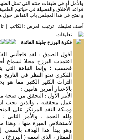
والأمل أو في طبقات جنته التي تمثل الطهارة
قواعد الأخلاق والفضيلة في حياتهم العلمية.
و نفتح في هذا المجلس باب النقاش حول هذا 
أضف تعليقك
ترتيب العرض :
الكاتب
|
تا
تعليقات
فكرة البرزخ جليلة الفائدة
أقول الصدق : لقد فاجأتني الف
اعتمدت البرزخ محلا لسماع أ
فحسب ؛ وإنما النباهة التي يت
الفكري نحو النظر في التاريخ 
التراث الكثير الكثير مما هو ب
بالاعتبار أمرين هامين :
الأمر الأول : التحقق من صحة م
عمل محققيه ، والذين يجب ان 
وملكة النقد المرتكز على المن
ولله الحمد . والأمر الثاني :
لاستخلاص العبرة منها ، وهذا م
وهو يبدأ هذا الهدف بالسعي إلى
الممتاز ، الذي اسمه ( البرزخ) .