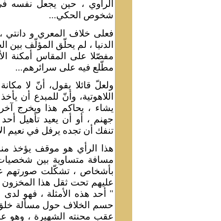
الراوي ، حين يجعل نفسه في
شخوص الحكي
...
فعلى خلاف المعري و دانتي ،
الدنيا ، لم يحلّق المؤلّف بين ال
مفصّلا على المقاس أمكنة الأ
مطّلع فيه على سرائرهم
...
ولعلّ قائلا يقول، أنّ لا مكان
اللاهوتية، وأنّ للمبدع أن يأخذ
يشاء ، يحاكم هذا ويخرج آخر
جهنم ، أو أن يعيد تأهيل أحد
تنفك أن تجده يرفل في نعيم الآ
هذا الرأي هو موقف يؤخذ منه
مسافة متساوية بين شخصيات ال
بأشخاص ، تشكّلت صورتهم عب
عليهم تحت ثقل هذا المخزون ال
" أحد هذه الأمثلة ، فهو لدى
حسم الخلاف حول مسألة خلق الق
عقب محنته الشهيرة ، وهو عند